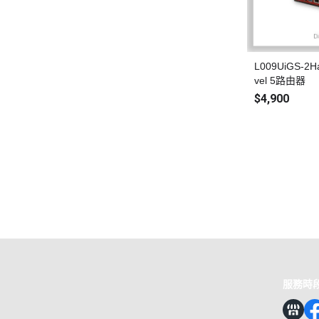
L009UiGS-2Ha
vel 5路由器
$4,900
關於新立通
全部商品
會員專區
公司介紹
放頌共契產品專區
訂單查詢
聯絡我們
預購商品專區
訂單相關說明
隱私權條款
測試品特賣區
新立通專欄
服務時