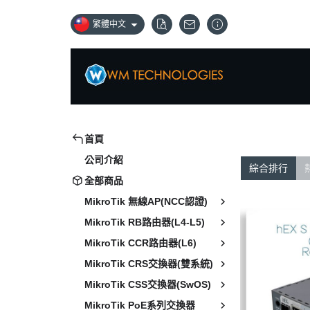
繁體中文
首頁
公司介紹
綜合排行
全部商品
MikroTik 無線AP(NCC認證)
MikroTik RB路由器(L4-L5)
MikroTik CCR路由器(L6)
MikroTik CRS交換器(雙系統)
MikroTik CSS交換器(SwOS)
MikroTik PoE系列交換器