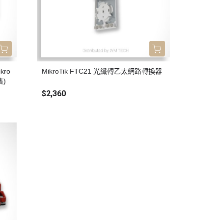
kro
MikroTik FTC21 光纖轉乙太網路轉換器
售)
$2,360