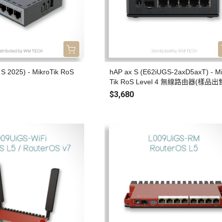
S 2025) - MikroTik RoS
hAP ax S (E62iUGS-2axD5axT) - Mi
Tik RoS Level 4 無線路由器(樣品出
$3,680