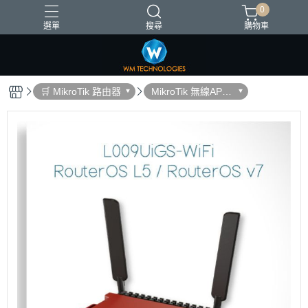
0
選單
搜尋
購物車
台灣製造
🛒 MikroTik 路由器
MikroTik 無線AP路
由器