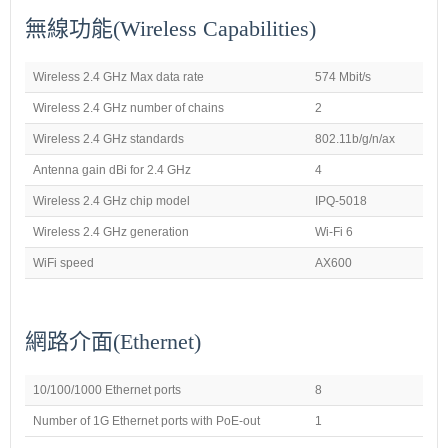
無線功能(Wireless Capabilities)
Wireless 2.4 GHz Max data rate
574 Mbit/s
Wireless 2.4 GHz number of chains
2
Wireless 2.4 GHz standards
802.11b/g/n/ax
Antenna gain dBi for 2.4 GHz
4
Wireless 2.4 GHz chip model
IPQ-5018
Wireless 2.4 GHz generation
Wi-Fi 6
WiFi speed
AX600
網路介面(
Ethernet)
10/100/1000 Ethernet ports
8
Number of 1G Ethernet ports with PoE-out
1