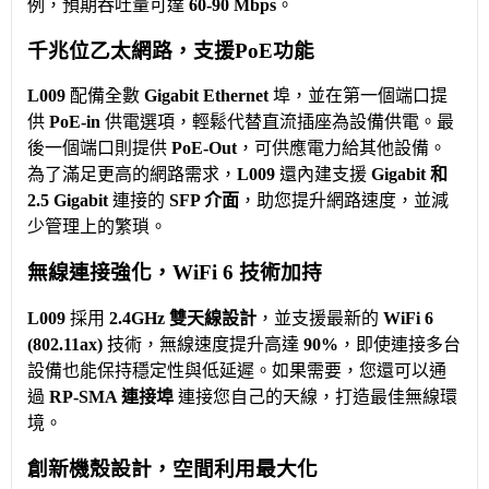
例，預期吞吐量可達
60-90 Mbps
。
千兆位乙太網路，
支援
PoE功能
L009
配備全數
Gigabit Ethernet
埠，並在第一個端口提
供
PoE-in
供電選項，輕鬆代替直流插座為設備供電。最
後一個端口則提供
PoE-Out
，可供應電力給其他設備。
為了滿足更高的網路需求，
L009
還內建支援
Gigabit 和
2.5 Gigabit
連接的
SFP 介面
，助您提升網路速度，並減
少管理上的繁瑣。
無線連接強化，WiFi 6 技術加持
L009
採用
2.4GHz 雙天線設計
，並支援最新的
WiFi 6
(802.11ax)
技術，無線速度提升高達
90%
，即使連接多台
設備也能保持穩定性與低延遲。如果需要，您還可以通
過
RP-SMA 連接埠
連接您自己的天線，打造最佳無線環
境。
創新機殼設計，空間利用最大化