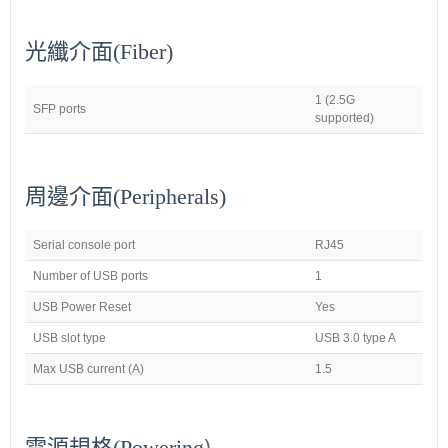
光纖介面(
Fiber
)
1 (2.5G
SFP ports
supported)
周邊介面(Peripherals
)
Serial console port
RJ45
Number of USB ports
1
USB Power Reset
Yes
USB slot type
USB 3.0 type A
Max USB current (A)
1.5
)
電源規格(
Powering