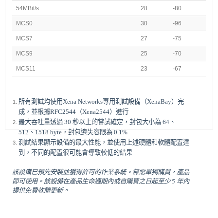
54MBit/s
28
-80
MCS0
30
-96
MCS7
27
-75
MCS9
25
-70
MCS11
23
-67
所有測試均使用Xena Networks專用測試設備（XenaBay）完
成，並根據RFC2544（Xena2544）進行
最大吞吐量透過 30 秒以上的嘗試確定，封包大小為 64、
512、1518 byte，封包遺失容限為 0.1%
測試結果顯示設備的最大性能，並使用上述硬體和軟體配置達
到，不同的配置很可能會導致較低的結果
該設備已預先安裝並獲得許可的作業系統。無需單獨購買，產品
即可使用。該設備在產品生命週期內或自購買之日起至少 5 年內
提供免費軟體更新。