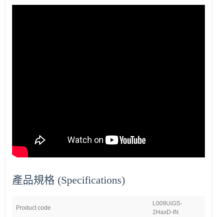
產品規格 (Specifications)
L009UiGS-
Product code
2HaxD-IN