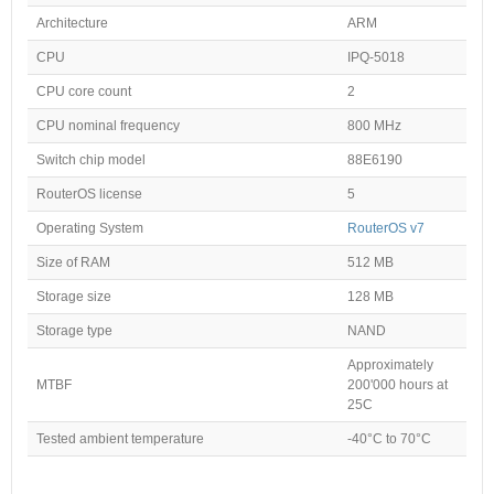
Architecture
ARM
CPU
IPQ-5018
CPU core count
2
CPU nominal frequency
800 MHz
Switch chip model
88E6190
RouterOS license
5
Operating System
RouterOS v7
Size of RAM
512 MB
Storage size
128 MB
Storage type
NAND
Approximately
MTBF
200'000 hours at
25C
Tested ambient temperature
-40°C to 70°C