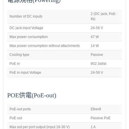
2 (DC jack, PoE-
Number of DC inputs
IN)
DC jack input Voltage
24-56 V
Max power consumption
47 W
Max power consumption without attachments
14 W
Cooling type
Passive
PoE in
802.3af/at
PoE in input Voltage
24-56 V
POE供電(
PoE-out)
PoE-out ports
Ether8
PoE out
Passive PoE
Max out per port output (input 18-30 V)
1 A