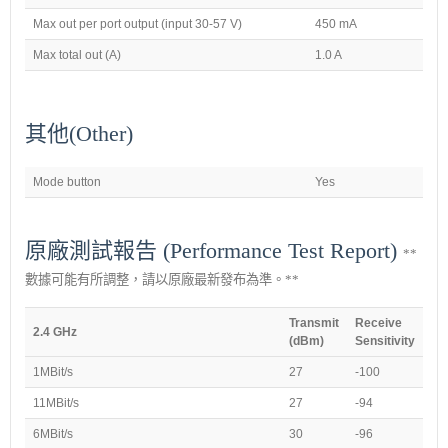
Max out per port output (input 30-57 V)
450 mA
Max total out (A)
1.0 A
其他(Other)
Mode button
Yes
原廠測試報告 (Performance Test Report)
**
數據可能有所調整，請以原廠最新發布為準。**
Transmit
Receive
2.4 GHz
(dBm)
Sensitivity
1MBit/s
27
-100
11MBit/s
27
-94
6MBit/s
30
-96