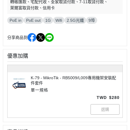
轉帳匯款
宅配代收
全家取貨付款
7-11取貨付款
萊爾富取貨付款
信用卡
PoE in
PoE out
1G
Wifi
2.5G光纖
9埠
分享商品到
優惠加購
K-79 - MikroTik - RB5009/L009專用機架安裝配
件套件
單一規格
TWD
$280