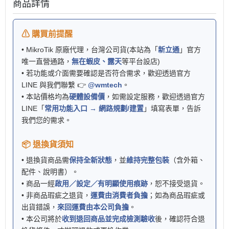
商品詳情
⚠ 購買前提醒
• MikroTik 原廠代理，台灣公司貨(本站為「
新立通
」官方
唯一直營通路，
無在蝦皮、露天
等平台設店)
• 若功能或介面需要確認是否符合需求，歡迎透過官方
LINE 與我們聯繫 👉
@wmtech
。
• 本站價格均為
硬體設備價
，如需設定服務，歡迎透過官方
LINE「
常用功能入口 → 網路規劃/建置
」填寫表單，告訴
我們您的需求。
📦 退換貨須知
• 退換貨商品需
保持全新狀態
，並
維持完整包裝
（含外箱、
配件、說明書）。
• 商品一經
啟用／設定／有明顯使用痕跡
，恕不接受退貨。
• 非商品瑕疵之退貨，
運費由消費者負擔
；如為商品瑕疵或
出貨錯誤，
來回運費由本公司負擔
。
• 本公司將於
收到退回商品並完成檢測驗收
後，確認符合退