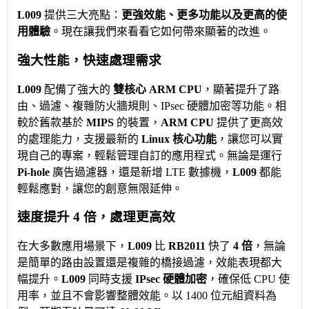
L009
提供三大亮點：
更強效能、更多功能以及更高的使
用體驗
。現在讓我們來看看它如何帶來顯著的改進。
強大性能，快速處理需求
L009
配備了強大的
雙核心 ARM CPU
，顯著提升了路
由、過濾、複雜防火牆規則、IPsec 硬體加密等功能。相
較於舊款基於
MIPS
的裝置，
ARM CPU
提供了更高效
的處理能力，支援最新的
Linux 核心功能
，讓您可以實
現自己的專案，輕鬆管理自訂的應用程式。無論是運行
Pi-hole
廣告過濾器，還是新增 LTE 數據機，
L009
都能
輕鬆應對，讓您的創意無限延伸。
速度提升 4 倍，處理更高效
在大多數應用場景下，
L009
比
RB2011
快了
4 倍
，無論
是簡單的路由設置還是複雜的橋接過濾，效能表現都大
幅提升。
L009
同時支援
IPsec 硬體加密
，確保低 CPU 使
用率，並且不會影響整體效能。以 1400 位元組資料為