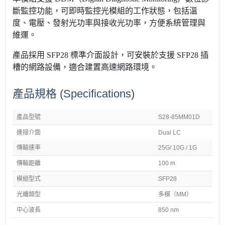
斷監控功能，可即時監控光模組的工作狀態，包括溫
度、電壓、發射光功率與接收光功率，方便系統管理與
維運。
產品採用 SFP28 標準介面設計，可安裝於支援 SFP28 插
槽的網路設備，適合建置高速網路環境。
產品規格
(Specifications)
產品型號
S28-85MM01D
連接介面
Dual LC
傳輸速率
25G/ 10G / 1G
傳輸距離
100 m
模組型式
SFP28
光纖類型
多模（MM）
中心波長
850 nm