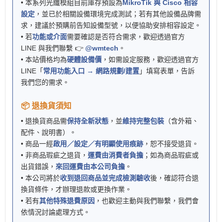
• 本系列光纖模組目前庫存預設為
MikroTik 與 Cisco 相容
設定
，並已於相關設備環境完成測試；若有其他設備品牌需
求，建議於預購前告知設備型號，以便協助安排相容設定。
• 若
功能或介面
需要確認是否符合需求，歡迎透過官方
LINE 與我們聯繫 👉
@wmtech
。
• 本站價格均為
硬體設備價
，如需設定服務，歡迎透過官方
LINE「
常用功能入口 → 網路規劃/建置
」填寫表單，告訴
我們您的需求。
📦 退換貨須知
• 退換貨商品需
保持全新狀態
，並
維持完整包裝
（含外箱、
配件、說明書）。
• 商品一經
啟用／設定／有明顯使用痕跡
，恕不接受退貨。
• 非商品瑕疵之退貨，
運費由消費者負擔
；如為商品瑕疵或
出貨錯誤，
來回運費由本公司負擔
。
• 本公司將於
收到退回商品並完成檢測驗收
後，確認符合退
換貨條件，才辦理退款或更換作業。
• 若有
其他特殊退費原因
，也歡迎主動與我們聯繫，我們會
依情況討論處理方式。