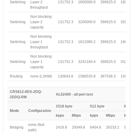
Switching
Layer 2
131752.3
1600000.0
390625.0
160000
throughput
Non blocking
Switching
Layer 2
131752.3
3200000.0
390625.0
320000
capacity
Non blocking
Switching
Layer 1
131752.3
1621080.2
390625.0
166250
throughput
Non blocking
Switching
Layer 1
131752.3
3242160.4
390625.0
332500
capacity
Routing
none (L3HW)
130643.6
1586535.8
387536.3
158734
CRS812-8DS-2DQ-
AL52400 - all port test
2DDQ-RM
1518 byte
512 byte
64 by
Mode
Configuration
kpps
Mbps
kpps
Mbps
kpps
none (fast
Bridging
2416.8
29349.6
6404.6
26233.2
9392
path)