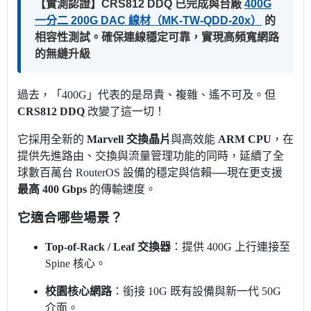
【實測認證】CRS812 DDQ 已完成與台廠
400G
一分二 200G DAC 線材（MK-TW-QDD-20x）
的
相容性測試。確保連線穩定可靠，實現高頻寬網路
的無縫升級
過去，「400G」代表的是昂貴、複雜、遙不可及。
但
CRS812 DDQ
改變了這一切！
它採用全新的
Marvell 交換晶片
與高效能
ARM CPU
，
在
提供先進路由、交換與流量管理功能的同時，
延續了全
球數百萬台 RouterOS 設備的穩定與信賴──
現在更支援
最高 400 Gbps
的傳輸速度。
它適合哪些場景？
Top-of-Rack / Leaf 交換器
：提供 400G 上行連接至
Spine 核心。
校園核心網路
：銜接 10G 既有設備與新一代 50G
介面。