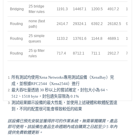
25 bridge
Bridging
1191.3
14467.1
1200.5
4917.2
1196
filter rules
none (fast
Routing
2414.7
29324.1
6392.2
26182.5
9617
path)
25 simple
Routing
1133.2
13761.6
1144.8
4689.1
1130
queues
25 ip filter
Routing
717.4
8712.1
711.1
2912.7
701.
rules
所有測試均使用Xena Networks專用測試設備（XenaBay）完
成，並根據RFC2544（Xena2544）進行
最大吞吐量透過 30 秒以上的嘗試確定，封包大小為 64、
512、1518 byte，封包遺失容限為 0.1%
測試結果顯示設備的最大性能，並使用上述硬體和軟體配置達
到，不同的配置很可能會導致較低的結果
該設備已預先安裝並獲得許可的作業系統。無需單獨購買，產品
即可使用。該設備在產品生命週期內或自購買之日起至少 5 年內
提供免費軟體更新。