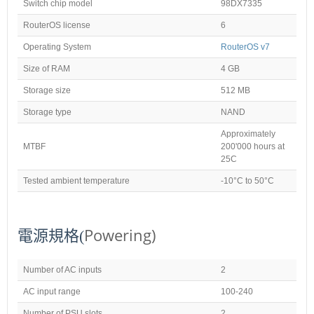
Switch chip model
98DX7335
RouterOS license
6
Operating System
RouterOS v7
Size of RAM
4 GB
Storage size
512 MB
Storage type
NAND
Approximately
MTBF
200'000 hours at
25C
Tested ambient temperature
-10°C to 50°C
Powering)
電源規格(
Number of AC inputs
2
AC input range
100-240
Number of PSU slots
2