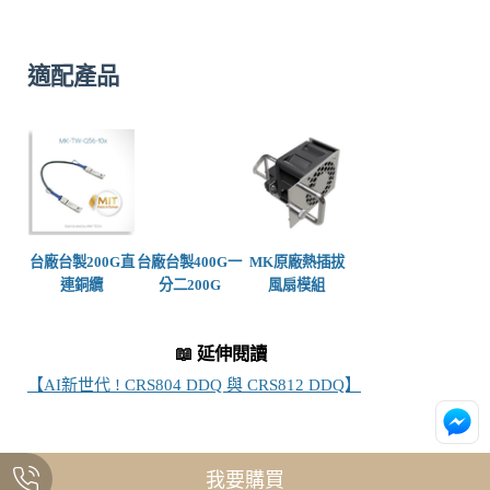
適配產品
台廠台製
200G直
台廠台製
400G一
MK原廠
熱插拔
連銅纜
分二200G
風扇模組
📖 延伸閱讀
【AI新世代 ! CRS804 DDQ 與 CRS812 DDQ】
我要購買