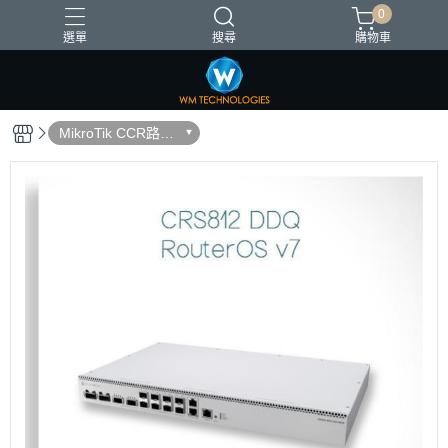
0
選單
搜尋
購物車
台灣製造
MikroTik CCR路由
器(L6)