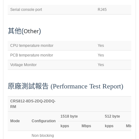
Serial console port
RJ45
其他
(
)
Other
CPU temperature monitor
Yes
PCB temperature monitor
Yes
Voltage Monitor
Yes
原廠測試報告 (Performance Test Report)
CRS812-8DS-2DQ-2DDQ-
RM
1518 byte
512 byte
Mode
Configuration
kpps
Mbps
kpps
Mbps
Non blocking