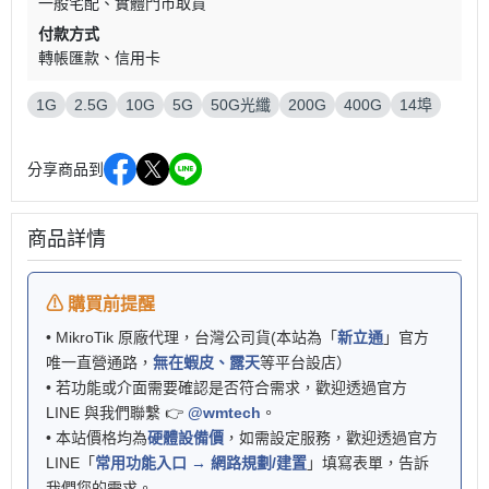
一般宅配
實體門市取貨
付款方式
轉帳匯款
信用卡
1G
2.5G
10G
5G
50G光纖
200G
400G
14埠
分享商品到
商品詳情
⚠ 購買前提醒
• MikroTik 原廠代理，台灣公司貨(本站為「
新立通
」官方
唯一直營通路，
無在蝦皮、露天
等平台設店）
• 若功能或介面需要確認是否符合需求，歡迎透過官方
LINE 與我們聯繫 👉
@wmtech
。
• 本站價格均為
硬體設備價
，如需設定服務，歡迎透過官方
LINE「
常用功能入口 → 網路規劃/建置
」填寫表單，告訴
我們您的需求。