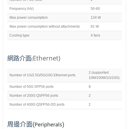
Frequency (Hz)
50-60
Max power consumption
134 W
Max power consumption without attachments
81 W
Cooling type
4 fans
Ethernet)
網路介面
(
2 (supported:
Number of 1G/2.5G/5G/10G Ethernet ports
10M/100M/1G/10G)
Number of 50G SFP56 ports
8
Number of 200G QSFP56 ports
2
Number of 400G QSFP56-DD ports
2
周邊介面
(
)
Peripherals