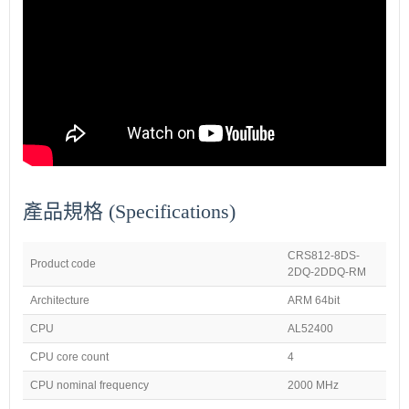
產品規格 (Specifications)
CRS812-8DS-
Product code
2DQ-2DDQ-RM
Architecture
ARM 64bit
CPU
AL52400
CPU core count
4
CPU nominal frequency
2000 MHz