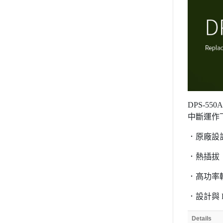
DPS-55
中斷運作
．原廠設
．熱插拔（
．高功率
．設計與 R
Details