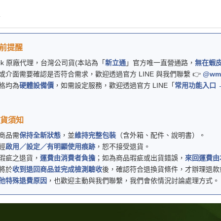
情
買前提醒
roTik 原廠代理，台灣公司貨(本站為「
新立通
」官方唯一直營通路，
無在蝦
能或介面需要確認是否符合需求，歡迎透過官方 LINE 與我們聯繫 👉
@wm
價格均為
硬體設備價
，如需設定服務，歡迎透過官方 LINE「
常用功能入口 
換貨須知
貨商品需
保持全新狀態
，並
維持完整包裝
（含外箱、配件、說明書）。
一經
啟用／設定／有明顯使用痕跡
，恕不接受退貨。
品瑕疵之退貨，
運費由消費者負擔
；如為商品瑕疵或出貨錯誤，
來回運費由
司將於
收到退回商品並完成檢測驗收
後，確認符合退換貨條件，才辦理退款
他特殊退費原因
，也歡迎主動與我們聯繫，我們會依情況討論處理方式。