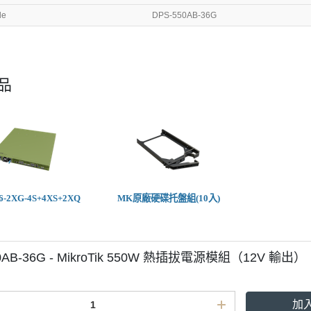
de
DPS-550AB-36G
品
6-2XG-4S+4XS+2XQ
MK原廠硬碟托盤組(10入)
0AB-36G - MikroTik 550W 熱插拔電源模組（12V 輸出）
加