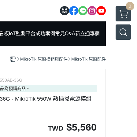
0
看板
IoT監測平台
成功案例
常見Q&A
新立通專欄
MikroTik 原廠模組與配件
MikroTik 原廠配件
550AB-36G
商品為預購商品。
-36G - MikroTik 550W 熱插拔電源模組
）
$
5,560
TWD