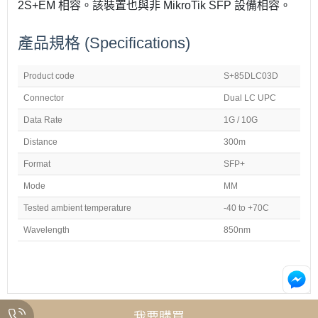
2S+EM 相容。該裝置也與非 MikroTik SFP 設備相容。
產品規格
(Specifications)
Product code
S+85DLC03D
Connector
Dual LC UPC
Data Rate
1G / 10G
Distance
300m
Format
SFP+
Mode
MM
Tested ambient temperature
-40 to +70C
Wavelength
850nm
我要購買