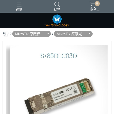
0
選單
搜尋
購物車
台灣製造
MikroTik 原廠模組
MikroTik 原廠光纖
與配件
模組SFP/QSFP