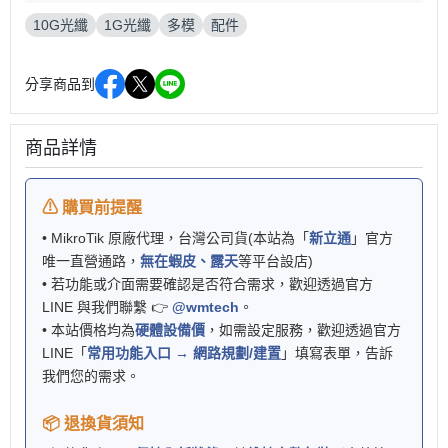
10G光纖
1G光纖
多模
配件
分享商品到
商品詳情
⚠ 購買前提醒
• MikroTik 原廠代理，台灣公司貨(本站為「
新立通
」官方
唯一直營通路，
無在蝦皮、露天
等平台設店)
• 若功能或介面需要確認是否符合需求，歡迎透過官方
LINE 與我們聯繫 👉
@wmtech
。
• 本站價格均為
硬體設備價
，如需設定服務，歡迎透過官方
LINE「
常用功能入口 → 網路規劃/建置
」填寫表單，告訴
我們您的需求。
📦 退換貨須知