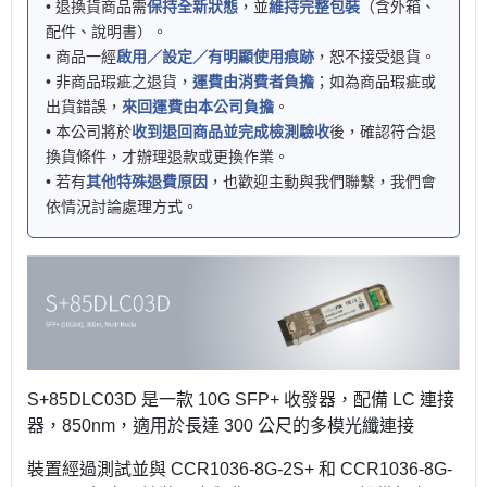
• 退換貨商品需
保持全新狀態
，並
維持完整包裝
（含外箱、
配件、說明書）。
• 商品一經
啟用／設定／有明顯使用痕跡
，恕不接受退貨。
• 非商品瑕疵之退貨，
運費由消費者負擔
；如為商品瑕疵或
出貨錯誤，
來回運費由本公司負擔
。
• 本公司將於
收到退回商品並完成檢測驗收
後，確認符合退
換貨條件，才辦理退款或更換作業。
• 若有
其他特殊退費原因
，也歡迎主動與我們聯繫，我們會
依情況討論處理方式。
S+85DLC03D 是一款 10G SFP+ 收發器，配備 LC 連接
器，850nm，適用於長達 300 公尺的多模光纖連接
裝置經過測試並與 CCR1036-8G-2S+ 和 CCR1036-8G-