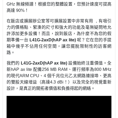
GHz
無線頻譜！根據您的整體設置，您預計速度可提高
高達
90%
！
在飯店或擴展辦公室等可擴展設置中非常有用
，
有吸引
力的價格點、緊湊的尺寸和強大的功能及毫無疑問地允
許添加更多設備！而且，說到飯店，為什麼不為您的假
期準備一台
L41G-2axD(hAP ax lite)
呢？它在您的手提
箱中幾乎不佔用任何空間，讓您擺脫限制性的訪客網
路。
我們的
L41G-2axD(hAP ax lite)
設備始終注重價值。全
新
hAP ax lite
配備
256 MB RAM
、運行頻率為
800 MHz
的現代
ARM CPU
、
4
個千兆位元乙太網路連接埠、更高
的雙股天線增益（高達
4.3 dBi
！）以及完全的視覺重新
設計，是真正的開拓者價值和負擔得起的網絡。