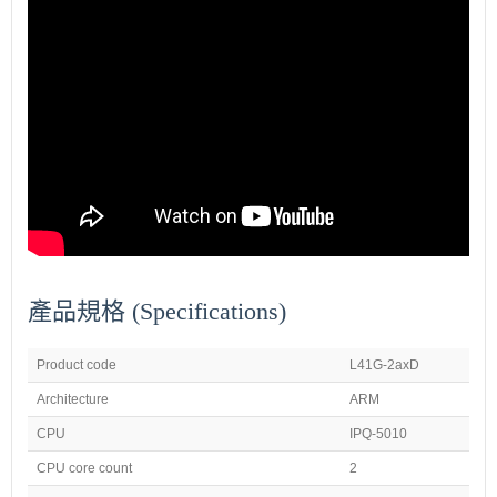
產品規格 (Specifications)
Product code
L41G-2axD
Architecture
ARM
CPU
IPQ-5010
CPU core count
2