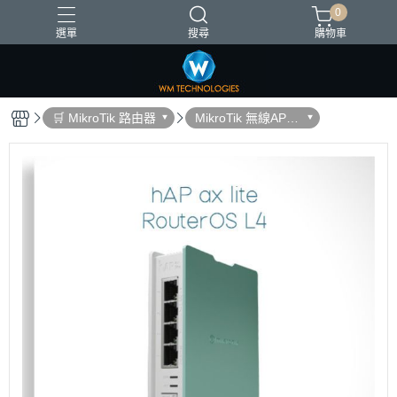
0
選單
搜尋
購物車
台灣製造
🛒 MikroTik 路由器
MikroTik 無線AP路
由器