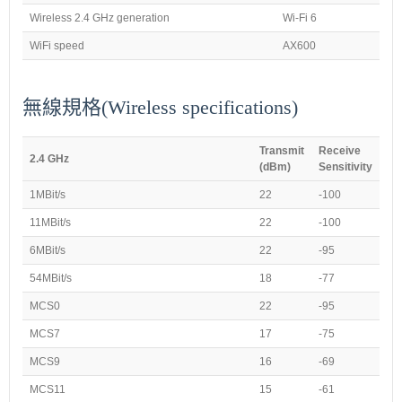
Wireless 2.4 GHz generation
Wi-Fi 6
WiFi speed
AX600
無線規格(Wireless specifications)
Transmit
Receive
2.4 GHz
(dBm)
Sensitivity
1MBit/s
22
-100
11MBit/s
22
-100
6MBit/s
22
-95
54MBit/s
18
-77
MCS0
22
-95
MCS7
17
-75
MCS9
16
-69
MCS11
15
-61