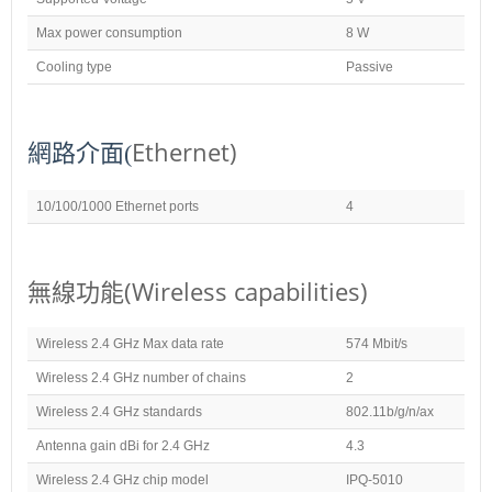
Max power consumption
8 W
Cooling type
Passive
Ethernet)
網路介面(
10/100/1000 Ethernet ports
4
無線功能(Wireless capabilities)
Wireless 2.4 GHz Max data rate
574 Mbit/s
Wireless 2.4 GHz number of chains
2
Wireless 2.4 GHz standards
802.11b/g/n/ax
Antenna gain dBi for 2.4 GHz
4.3
Wireless 2.4 GHz chip model
IPQ-5010