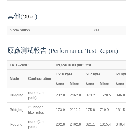
其他(
)
Other
Mode button
Yes
原廠測試報告 (Performance Test Report)
L41G-2axD
IPQ-5010 all port test
1518 byte
512 byte
64 byte
Mode
Configuration
kpps
Mbps
kpps
Mbps
kpps
M
none (fast
Bridging
202.8
2462.8
373.2
1528.5
396.8
2
path)
25 bridge
Bridging
173.9
2112.3
175.8
719.9
181.5
9
filter rules
none (fast
Routing
202.8
2462.8
321.1
1315.4
348.4
1
path)