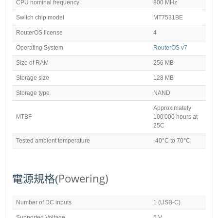
CPU nominal frequency
800 MHz
Switch chip model
MT7531BE
RouterOS license
4
Operating System
RouterOS v7
Size of RAM
256 MB
Storage size
128 MB
Storage type
NAND
Approximately
MTBF
100'000 hours at
25C
Tested ambient temperature
-40°C to 70°C
Powering)
電源規格(
Number of DC inputs
1 (USB-C)
Supported Voltage
5 V