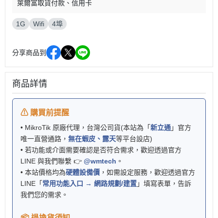
萊爾富取貨付款
信用卡
1G
Wifi
4埠
分享商品到
商品詳情
⚠ 購買前提醒
• MikroTik 原廠代理，台灣公司貨(本站為「
新立通
」官方
唯一直營通路，
無在蝦皮、露天
等平台設店)
• 若功能或介面需要確認是否符合需求，歡迎透過官方
LINE 與我們聯繫 👉
@wmtech
。
• 本站價格均為
硬體設備價
，如需設定服務，歡迎透過官方
LINE「
常用功能入口 → 網路規劃/建置
」填寫表單，告訴
我們您的需求。
📦 退換貨須知