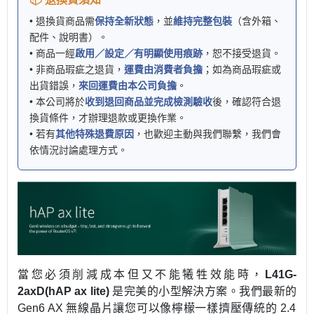
• 退換貨商品需
保持全新狀態
，並
維持完整包裝
（含外箱、
配件、說明書）。
• 商品一經
啟用／設定／有明顯使用痕跡
，恕不接受退貨。
• 非商品瑕疵之退貨，
運費由消費者負擔
；如為商品瑕疵或
出貨錯誤，
來回運費由本公司負擔
。
• 本公司將於
收到退回商品並完成檢測驗收
後，確認符合退
換貨條件，才辦理退款或更換作業。
• 若有
其他特殊退費原因
，也歡迎主動與我們聯繫，我們會
依情況討論處理方式。
當您必須削減成本但又不能犧牲效能時，
L41G-
2axD(hAP ax lite)
是完美的小型解決方案。我們最新的
Gen6 AX
無線晶片讓您可以像檸檬一樣擠壓傳統的
2.4