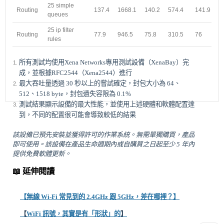
25 simple
Routing
137.4
1668.1
140.2
574.4
141.9
7
queues
25 ip filter
Routing
77.9
946.5
75.8
310.5
76
4
rules
所有測試均使用Xena Networks專用測試設備（XenaBay）完
成，並根據RFC2544（Xena2544）進行
最大吞吐量透過 30 秒以上的嘗試確定，封包大小為 64、
512、1518 byte，封包遺失容限為 0.1%
測試結果顯示設備的最大性能，並使用上述硬體和軟體配置達
到，不同的配置很可能會導致較低的結果
該設備已預先安裝並獲得許可的作業系統。無需單獨購買，產品
即可使用。該設備在產品生命週期內或自購買之日起至少 5 年內
提供免費軟體更新。
📖 延伸閱讀
【無線 Wi-Fi 常見到的 2.4GHz 跟 5GHz，差在哪裡？】
【
WiFi 訊號，其實是有「形狀」的
】