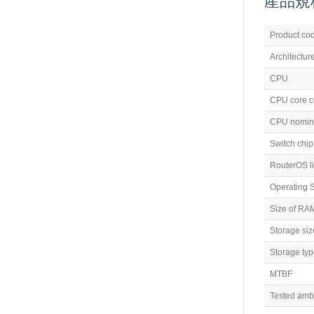
產品規格 (
Product co
Architectur
CPU
CPU core c
CPU nomina
Switch chi
RouterOS l
Operating 
Size of RA
Storage siz
Storage ty
MTBF
Tested amb