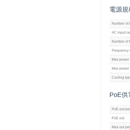
電源規
Number of 
AC input r
Number of 
Frequency 
Max power
Max power 
Cooling ty
PoE
供
PoE-out por
PoE out
Max out per