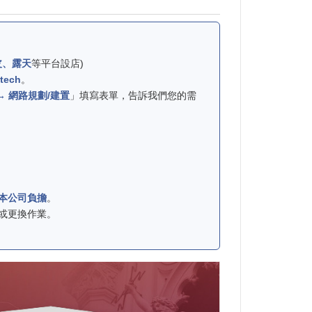
皮、露天
等平台設店)
tech
。
→ 網路規劃/建置
」填寫表單，告訴我們您的需
本公司負擔
。
或更換作業。