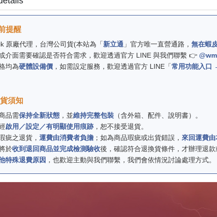
details
買前提醒
roTik 原廠代理，台灣公司貨(本站為「
新立通
」官方唯一直營通路，
無在蝦
能或介面需要確認是否符合需求，歡迎透過官方 LINE 與我們聯繫 👉
@wm
價格均為
硬體設備價
，如需設定服務，歡迎透過官方 LINE「
常用功能入口 
換貨須知
貨商品需
保持全新狀態
，並
維持完整包裝
（含外箱、配件、說明書）。
一經
啟用／設定／有明顯使用痕跡
，恕不接受退貨。
品瑕疵之退貨，
運費由消費者負擔
；如為商品瑕疵或出貨錯誤，
來回運費由
司將於
收到退回商品並完成檢測驗收
後，確認符合退換貨條件，才辦理退款
他特殊退費原因
，也歡迎主動與我們聯繫，我們會依情況討論處理方式。