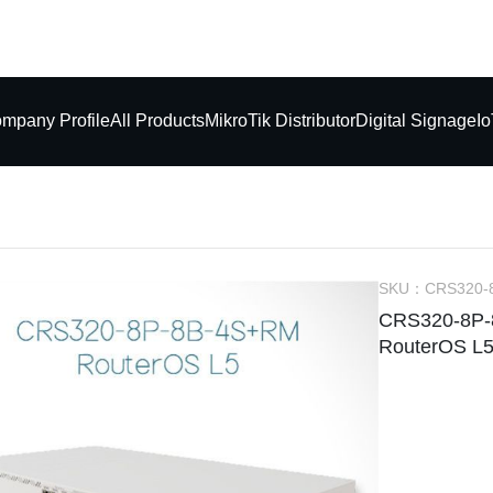
mpany Profile
All Products
MikroTik Distributor
Digital Signage
Io
SKU：
CRS320-
CRS320-8P
RouterOS L