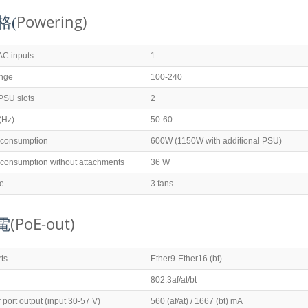
Powering)
格(
AC inputs
1
ange
100-240
PSU slots
2
(Hz)
50-60
 consumption
600W (1150W with additional PSU)
consumption without attachments
36 W
pe
3 fans
(PoE-out)
電
ts
Ether9-Ether16 (bt)
802.3af/at/bt
 port output (input 30-57 V)
560 (af/at) / 1667 (bt) mA