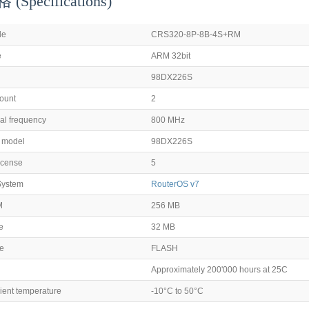
Specifications)
de
CRS320-8P-8B-4S+RM
e
ARM 32bit
98DX226S
ount
2
l frequency
800 MHz
p model
98DX226S
icense
5
System
RouterOS v7
M
256 MB
e
32 MB
pe
FLASH
Approximately 200'000 hours at 25C
ient temperature
-10°C to 50°C