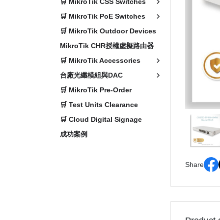
🛒 MikroTik CSS Switches
🛒 MikroTik PoE Switches
🛒 MikroTik Outdoor Devices
MikroTik CHR授權虛擬路由器
🛒 MikroTik Accessories
台廠光纖模組與DAC
🛒 MikroTik Pre-Order
🛒 Test Units Clearance
🛒 Cloud Digital Signage
成功案例
Share