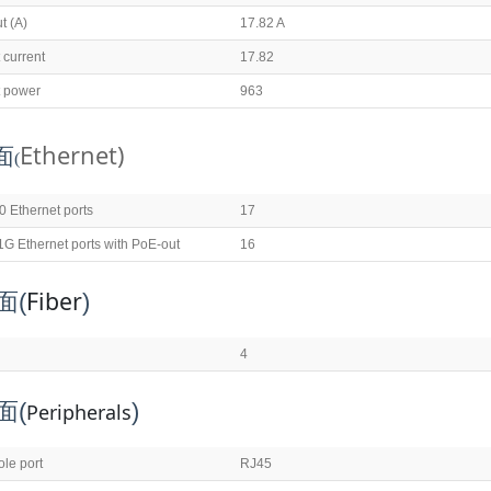
t (A)
17.82 A
 current
17.82
t power
963
Ethernet)
面
(
 Ethernet ports
17
G Ethernet ports with PoE-out
16
Fiber
面
(
)
4
面
(
)
Peripherals
ole port
RJ45