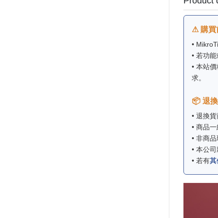
Product 
⚠ 購
• Mik
• 若功
• 本站
求。
📦 退
• 退換
• 商品
• 非商
• 本公
• 若有
其