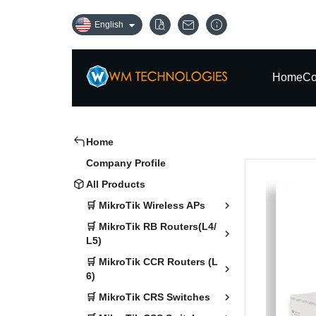
English
Home
Co
Home
Company Profile
All Products
🛒 MikroTik Wireless APs
🛒 MikroTik RB Routers(L4/
L5)
🛒 MikroTik CCR Routers (L
6)
🛒 MikroTik CRS Switches