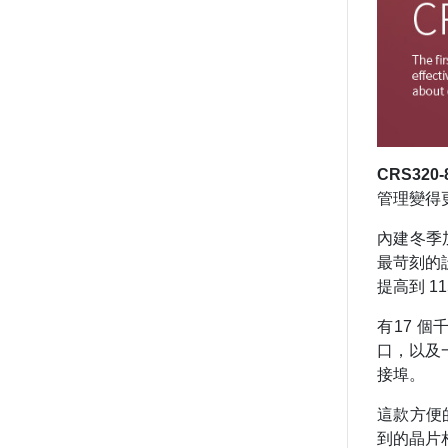
CRS320-
管理變得
內建冬季
最苛刻的
提高到
11
有
17
個
口，以及
接埠。
這款方便
到的晶片