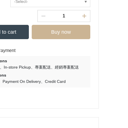
-Select-
 to cart
Buy now
Payment
ions
In-store Pickup
專案配送
經銷專案配送
ons
Payment On Delivery
Credit Card